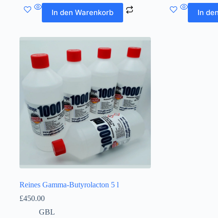
In den Warenkorb
In de
Reines Gamma-Butyrolacton 5 l
£
450.00
GBL