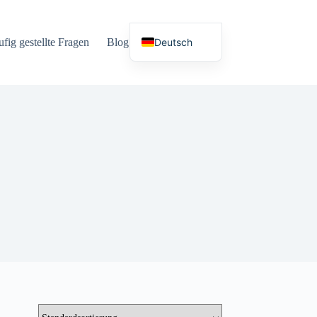
Deutsch
fig gestellte Fragen
Blog
Sprachen
English (UK)
Español
Français
Nederlands
Русский
Italiano
العربية
简体中文
日本語
Svenska
Polski