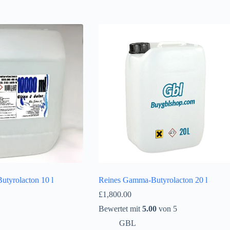
tyrolacton 10 l
Reines Gamma-Butyrolacton 20 l
£
1,800.00
Bewertet mit
5.00
von 5
GBL