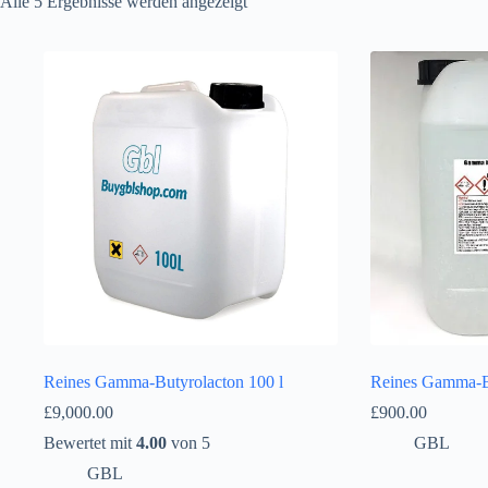
Alle 5 Ergebnisse werden angezeigt
Reines Gamma-Butyrolacton 100 l
Reines Gamma-Bu
£
9,000.00
£
900.00
Bewertet mit
4.00
von 5
GBL
GBL