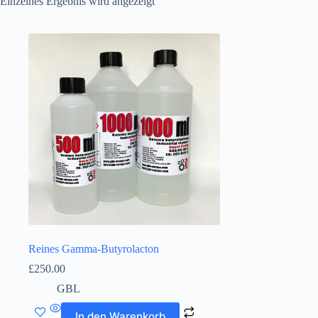
Einzelnes Ergebnis wird angezeigt
Reines Gamma-Butyrolacton
£
250.00
GBL
In den Warenkorb