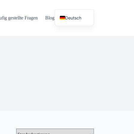
Deutsch
fig gestellte Fragen
Blog
Sprachen
English (UK)
Español
Français
Nederlands
Русский
Italiano
العربية
简体中文
日本語
Svenska
Polski