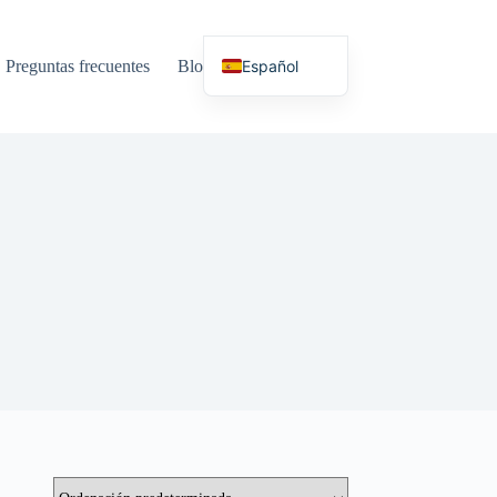
Español
Preguntas frecuentes
Blog
Idiomas
English (UK)
Deutsch
Français
Nederlands
Русский
Italiano
العربية
简体中文
日本語
Svenska
Polski