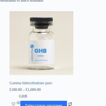
Mostrando el único resultado
Gamma hidroxibutirato puro
Rango
£
180.00
–
£
1,000.00
de
GHB
precios:
£180.00
Este
Seleccionar opciones