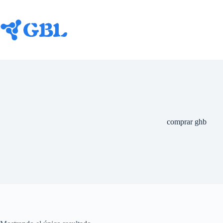
Ir
al
contenido
comprar ghb