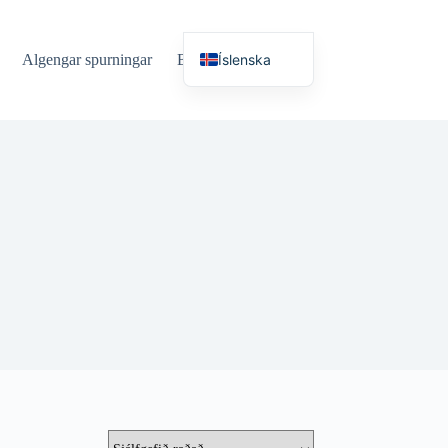
Íslenska
Algengar spurningar
Blogg
Mál
English (UK)
Deutsch
Español
Français
Nederlands
Русский
Italiano
العربية
简体中文
日本語
Svenska