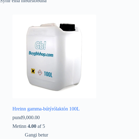
Sýnir eina niðurstöðuna
Hreinn gamma-bútýrólaktón 100L
pund
9,000.00
Metinn
4.00
af 5
Gangi betur