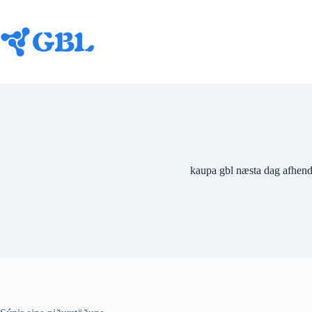
Farðu
beint
í
efnið
kaupa gbl næsta dag afhen