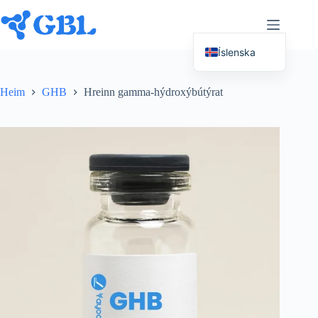
Farðu
beint
í
efnið
Íslenska
English (UK)
Heim
GHB
Hreinn gamma-hýdroxýbútýrat
Deutsch
Español
Français
Nederlands
Русский
Italiano
العربية
简体中文
日本語
Svenska