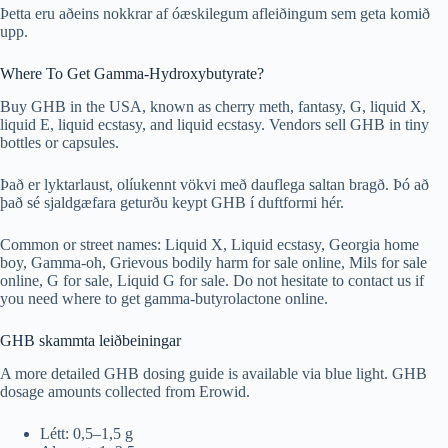
Þetta eru aðeins nokkrar af óæskilegum afleiðingum sem geta komið
upp.
Where To Get Gamma-Hydroxybutyrate?
Buy GHB in the USA, known as cherry meth, fantasy, G, liquid X,
liquid E, liquid ecstasy, and liquid ecstasy. Vendors sell GHB in tiny
bottles or capsules.
Það er lyktarlaust, olíukennt vökvi með dauflega saltan bragð. Þó að
það sé sjaldgæfara geturðu keypt GHB í duftformi hér.
Common or street names: Liquid X, Liquid ecstasy, Georgia home
boy, Gamma-oh, Grievous bodily harm for sale online, Mils for sale
online, G for sale, Liquid G for sale. Do not hesitate to contact us if
you need where to get gamma-butyrolactone online.
GHB skammta leiðbeiningar
A more detailed GHB dosing guide is available via blue light. GHB
dosage amounts collected from Erowid.
Létt: 0,5–1,5 g