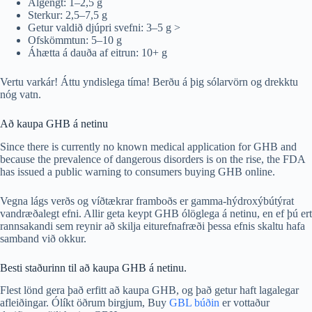
Algengt: 1–2,5 g
Sterkur: 2,5–7,5 g
Getur valdið djúpri svefni: 3–5 g >
Ofskömmtun: 5–10 g
Áhætta á dauða af eitrun: 10+ g
Vertu varkár! Áttu yndislega tíma! Berðu á þig sólarvörn og drekktu
nóg vatn.
Að kaupa GHB á netinu
Since there is currently no known medical application for GHB and
because the prevalence of dangerous disorders is on the rise, the FDA
has issued a public warning to consumers buying GHB online.
Vegna lágs verðs og víðtækrar framboðs er gamma-hýdroxýbútýrat
vandræðalegt efni. Allir geta keypt GHB ólöglega á netinu, en ef þú ert
rannsakandi sem reynir að skilja eiturefnafræði þessa efnis skaltu hafa
samband við okkur.
Besti staðurinn til að kaupa GHB á netinu.
Flest lönd gera það erfitt að kaupa GHB, og það getur haft lagalegar
afleiðingar. Ólíkt öðrum birgjum, Buy
GBL búðin
er vottaður