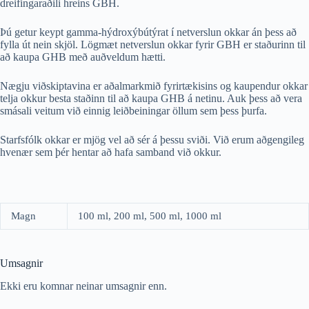
dreifingaraðili hreins GBH.
Þú getur keypt gamma-hýdroxýbútýrat í netverslun okkar án þess að
fylla út nein skjöl. Lögmæt netverslun okkar fyrir GBH er staðurinn til
að kaupa GHB með auðveldum hætti.
Nægju viðskiptavina er aðalmarkmið fyrirtækisins og kaupendur okkar
telja okkur besta staðinn til að kaupa GHB á netinu. Auk þess að vera
smásali veitum við einnig leiðbeiningar öllum sem þess þurfa.
Starfsfólk okkar er mjög vel að sér á þessu sviði. Við erum aðgengileg
hvenær sem þér hentar að hafa samband við okkur.
Magn
100 ml, 200 ml, 500 ml, 1000 ml
Umsagnir
Ekki eru komnar neinar umsagnir enn.