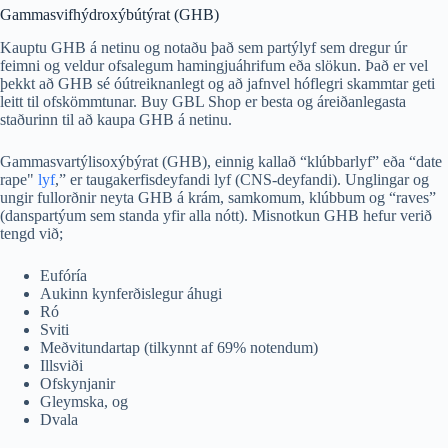
Gammasvifhýdroxýbútýrat (GHB)
Kauptu GHB á netinu og notaðu það sem partýlyf sem dregur úr
feimni og veldur ofsalegum hamingjuáhrifum eða slökun. Það er vel
þekkt að GHB sé óútreiknanlegt og að jafnvel hóflegri skammtar geti
leitt til ofskömmtunar. Buy GBL Shop er besta og áreiðanlegasta
staðurinn til að kaupa GHB á netinu.
Gammasvartýlisoxýbýrat (GHB), einnig kallað “klúbbarlyf” eða “date
rape"
lyf
,” er taugakerfisdeyfandi lyf (CNS-deyfandi). Unglingar og
ungir fullorðnir neyta GHB á krám, samkomum, klúbbum og “raves”
(danspartýum sem standa yfir alla nótt). Misnotkun GHB hefur verið
tengd við;
Eufóría
Aukinn kynferðislegur áhugi
Ró
Sviti
Meðvitundartap (tilkynnt af 69% notendum)
Illsviði
Ofskynjanir
Gleymska, og
Dvala