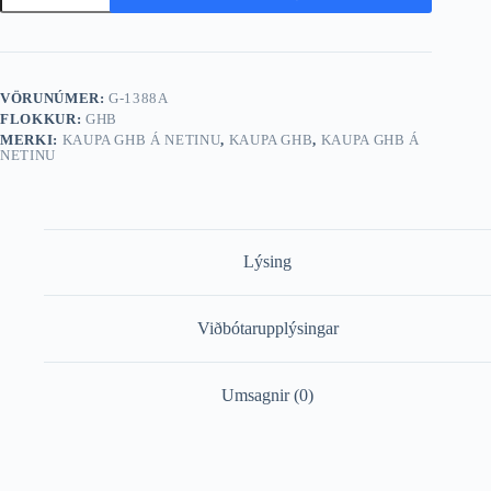
Hydroxybutyrate
magn
VÖRUNÚMER:
G-1388A
FLOKKUR:
GHB
MERKI:
KAUPA GHB Á NETINU
,
KAUPA GHB
,
KAUPA GHB Á
NETINU
Lýsing
Viðbótarupplýsingar
Umsagnir (0)