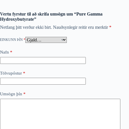
Vertu fyrstur til að skrifa umsögn um “Pure Gamma
Hydroxybutyrate”
Netfang þitt verður ekki birt.
Nauðsynlegir reitir eru merktir
*
EINKUNN ÞÍN
*
Nafn
*
Tölvupóstur
*
Umsögn þín
*