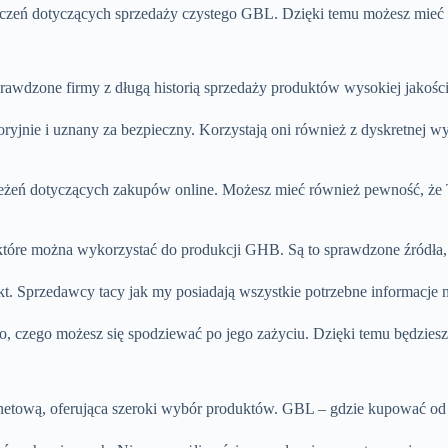
iczeń dotyczących sprzedaży czystego GBL. Dzięki temu możesz mieć 
sprawdzone firmy z długą historią sprzedaży produktów wysokiej jakośc
oryjnie i uznany za bezpieczny. Korzystają oni również z dyskretnej w
trzeżeń dotyczących zakupów online. Możesz mieć również pewność, ż
które można wykorzystać do produkcji GHB. Są to sprawdzone źródła, 
. Sprzedawcy tacy jak my posiadają wszystkie potrzebne informacje
, czego możesz się spodziewać po jego zażyciu. Dzięki temu będziesz
ternetową, oferująca szeroki wybór produktów. GBL – gdzie kupować o