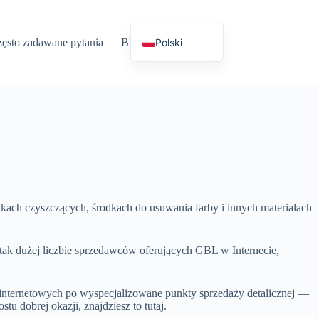
Polski
ęsto zadawane pytania
Blog
Języki
English (UK)
Deutsch
Español
Français
Nederlands
Русский
Italiano
ch czyszczących, środkach do usuwania farby i innych materiałach
العربية
 tak dużej liczbie sprzedawców oferujących GBL w Internecie,
简体中文
日本語
internetowych po wyspecjalizowane punkty sprzedaży detalicznej —
Svenska
u dobrej okazji, znajdziesz to tutaj.