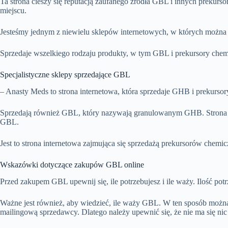
Ta strona cieszy się reputacją zaufanego źródła GBL i innych preku
miejscu.
Jesteśmy jednym z niewielu sklepów internetowych, w których można 
Sprzedaje wszelkiego rodzaju produkty, w tym GBL i prekursory chemi
Specjalistyczne sklepy sprzedające GBL
– Anasty Meds to strona internetowa, która sprzedaje GHB i prekurs
Sprzedają również GBL, który nazywają granulowanym GHB. Strona 
GBL.
Jest to strona internetowa zajmująca się sprzedażą prekursorów chem
Wskazówki dotyczące zakupów GBL online
Przed zakupem GBL upewnij się, ile potrzebujesz i ile waży. Ilość 
Ważne jest również, aby wiedzieć, ile waży GBL. W ten sposób można 
mailingową sprzedawcy. Dlatego należy upewnić się, że nie ma się n