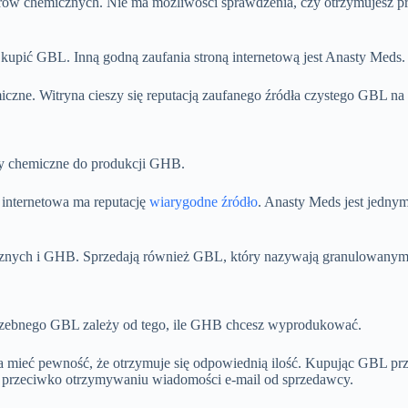
rsorów chemicznych. Nie ma możliwości sprawdzenia, czy otrzymujesz 
kupić GBL. Inną godną zaufania stroną internetową jest Anasty Meds
czne. Witryna cieszy się reputacją zaufanego źródła czystego GBL na 
ory chemiczne do produkcji GHB.
internetowa ma reputację
wiarygodne źródło
. Anasty Meds jest jedny
icznych i GHB. Sprzedają również GBL, który nazywają granulowanym G
potrzebnego GBL zależy od tego, ile GHB chcesz wyprodukować.
mieć pewność, że otrzymuje się odpowiednią ilość. Kupując GBL przez 
ic przeciwko otrzymywaniu wiadomości e-mail od sprzedawcy.