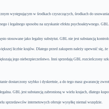
cznym występującym w środkach czyszczących, środkach do usuwania 
cznego i legalnego sposobu na uzyskanie efektu psychoaktywnego. GB
to stosowane jako legalny substytut. GBL nie jest substancją kontrol
kszej liczbie krajów. Dlatego przed zakupem należy upewnić się, że p
kszają jego niebezpieczeństwo. Inni sprzedają GBL rozcieńczony szko
anie dostarczony szybko i dyskretnie, a do tego masz gwarancję zwrot
cja legalna. GBL jest substancją zabronioną w wielu krajach, dlatego 
elu sprzedawców internetowych oferuje wysyłkę niemal wszędzie.