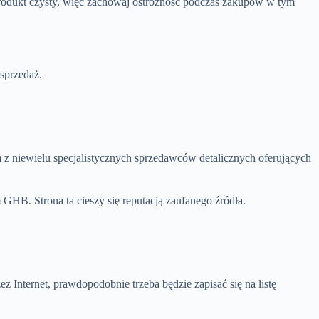
produkt czysty, więc zachowaj ostrożność podczas zakupów w tym
.
sprzedaż.
m z niewielu specjalistycznych sprzedawców detalicznych oferujących
HB. Strona ta cieszy się reputacją zaufanego źródła.
Internet, prawdopodobnie trzeba będzie zapisać się na listę