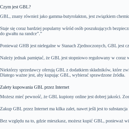
Czym jest GBL?
GBL, znany również jako gamma-butyrolakton, jest związkiem chemi
Staje się coraz bardziej popularny wśród osób poszukujących bezpie
do gwałtu na randce”.”
Ponieważ GHB jest nielegalne w Stanach Zjednoczonych, GBL jest częs
Należy jednak pamiętać, że GBL jest stopniowo regulowany w coraz wię
Niektórzy sprzedawcy oferują GBL z dodatkiem składników, które zwię
Dlatego ważne jest, aby kupując GBL, wybierać sprawdzone źródła.
Zalety kupowania GBL przez Internet
Możesz mieć pewność, że GBL kupiony online jest dobrej jakości. Zost
Zakup GBL przez Internet ma kilka zalet, nawet jeśli jest to substan
Bez względu na to, gdzie mieszkasz, możesz kupić GBL, ponieważ wi