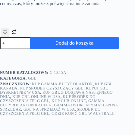
cenny czas, który możesz poświęcić na inne zadania.
ilość
Dodaj do koszyka
Pure
Gamma-
Butyrolactone
100L
NUMER KATALOGOWY:
G-1355A
KATEGORIA:
GBL
ZNACZNIKÓW:
KUP GAMMA-BUTYROLAKTON
,
KUP GBL
KANADA
,
KUP ŚRODEK CZYSZCZĄCY GBL
,
KUPUJ GBL
DYSKRETNIE W USA
,
KUP GBL Z DOSTAWĄ NASTĘPNEGO
DNIA
,
KUP GBL ONLINE W USA
,
KUP ŚRODEK DO
CZYSZCZENIA FELG GBL
,
KUP GHB ONLINE
,
GAMMA-
BUTYROLAKTON KAUFEN
,
GAMMA HYDROKSYMAŚLAN NA
SPRZEDAŻ
,
GBL NA SPRZEDAŻ W USA
,
ŚRODEK DO
CZYSZCZENIA FELG GBL
,
GDZIE KUPIĆ GBL W AUSTRALII