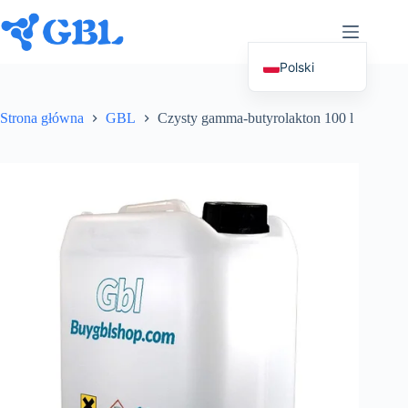
Przejdź
do
treści
Polski
English (UK)
Strona główna
GBL
Czysty gamma-butyrolakton 100 l
Deutsch
Español
Français
Nederlands
Русский
Italiano
العربية
简体中文
日本語
Svenska