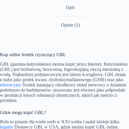
Opis
Opinie (1)
Kup online środek czyszczący GBL
GBL (gamma-butyrolakton) można kupić przez Internet. Butyrolakton
(GBL) jest bezbarwną, bezwonną, higroskopijną cieczą mieszalną z
wodą. Najbardziej podstawowym jest lakton 4-węglowy. GBL działa
u ludzi jako prolek kwasu -hydroksymaślanowego (GHB) oraz jako
rekreacyjny
Środek hamujący ośrodkowy układ nerwowy o działaniu
podobnym do barbituranów; stosowany jest również jako półprodukt
w produkcji innych substancji chemicznych, takich jak metylo-2-
pirolidon.
Gdzie mogę kupić GBL?
Było to pytanie dla wielu osób w XXI wieku i nadal istnieje kilka
legalny
Dostawcy GBL w USA, gdzie można kupić GBL online.