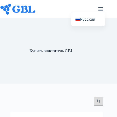
Перейти
к
содержанию
Русский
English (UK)
Deutsch
Español
Купить очиститель GBL
Français
Nederlands
Italiano
العربية
简体中文
日本語
Svenska
Polski