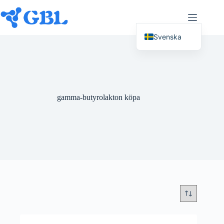
Gå
till
innehållet
Svenska
English (UK)
Deutsch
Español
gamma-butyrolakton köpa
Français
Nederlands
Русский
Italiano
العربية
简体中文
日本語
Polski