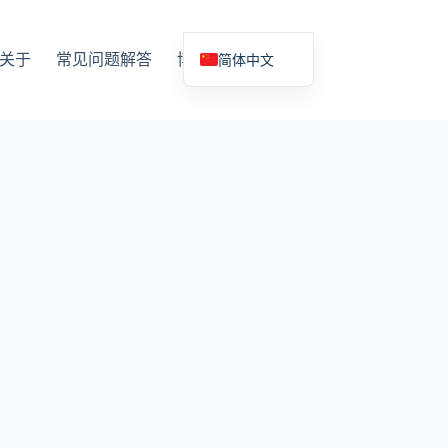
简体中文
关于
常见问题解答
博客
语言
English (UK)
Deutsch
Español
Français
Nederlands
Русский
Italiano
العربية
日本語
Svenska
Polski