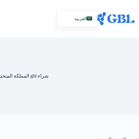
نتقل
لى
لمحتوى
العربية
English (UK)
Deutsch
Español
Français
Nederlands
شراء gbl المملكة المتحدة
Русский
Italiano
简体中文
日本語
Svenska
Polski