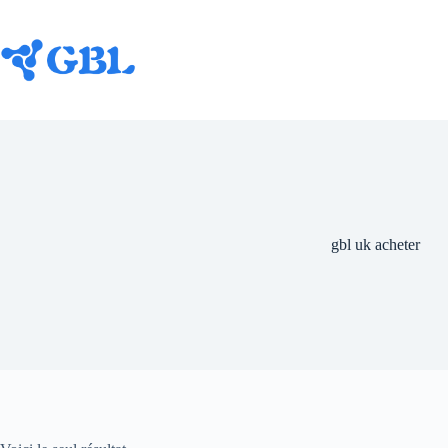
Passer
au
contenu
gbl uk acheter