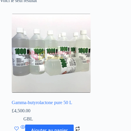
Voici le seul résultat
Gamma-butyrolactone pure 50 L
£
4,500.00
GBL
Ajouter au panier