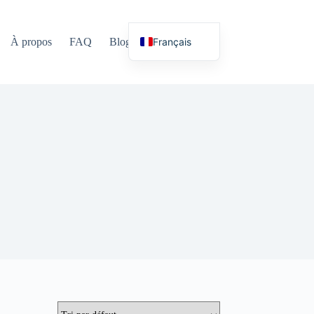
Français
À propos
FAQ
Blog
Langues
English (UK)
Deutsch
Español
Nederlands
Русский
Italiano
العربية
简体中文
日本語
Svenska
Polski