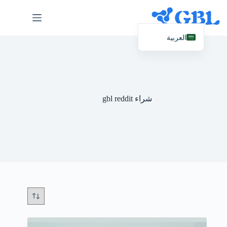
نتقل
لى
لمحتوى
العربية
English (UK)
Deutsch
Español
شراء gbl reddit
Français
Nederlands
Русский
Italiano
简体中文
日本語
Svenska
Polski