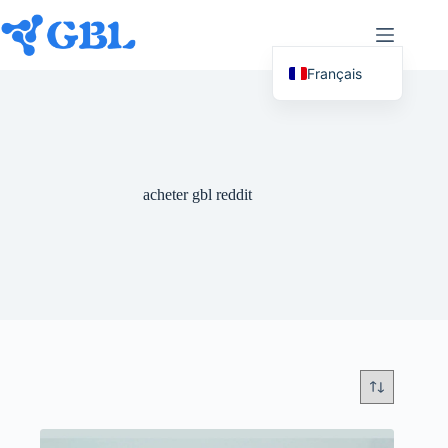
Passer
au
contenu
Français
English (UK)
Deutsch
Español
acheter gbl reddit
Nederlands
Русский
Italiano
العربية
简体中文
日本語
Svenska
Polski