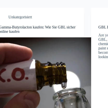
Unkategorisiert
Gamma-Butyrolacton kaufen: Wie Sie GBL sicher
GBL B
online kaufen
Are y
GBL, 
chemi
paint 
becom
looki