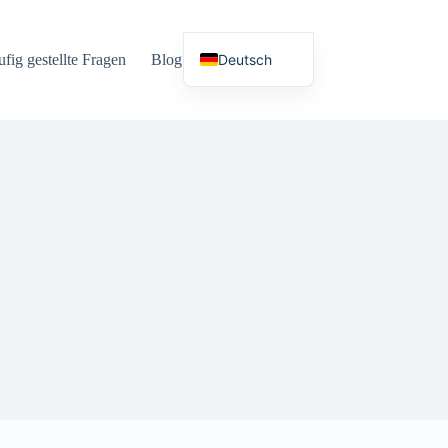
Deutsch
fig gestellte Fragen
Blog
Sprachen
English (UK)
Español
Français
Nederlands
Русский
Italiano
العربية
简体中文
日本語
Svenska
Polski