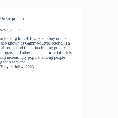
Íslenska
Unkategorisiert
ezugsquellen
ou looking for GBL where to buy online?
also known as Gamma-butyrolactone, is a
cal compound found in cleaning products,
strippers, and other industrial materials. It is
ing increasingly popular among people
ng for a safe and…
Tony
Juli 4, 2023