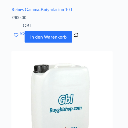
Reines Gamma-Butyrolacton 10 l
£
900.00
GBL
In den Warenkorb