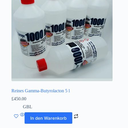
Reines Gamma-Butyrolacton 5 l
£
450.00
GBL
In den Warenkorb