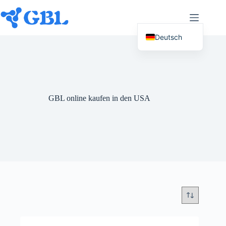
Zum
Inhalt
springen
Deutsch
English (UK)
Español
Français
GBL online kaufen in den USA
Nederlands
Русский
Italiano
العربية
简体中文
日本語
Svenska
Polski