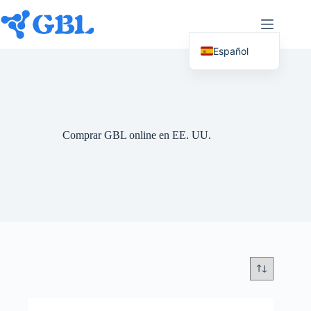
Ir
al
contenido
Español
English (UK)
Deutsch
Français
Comprar GBL online en EE. UU.
Nederlands
Русский
Italiano
العربية
简体中文
日本語
Svenska
Polski