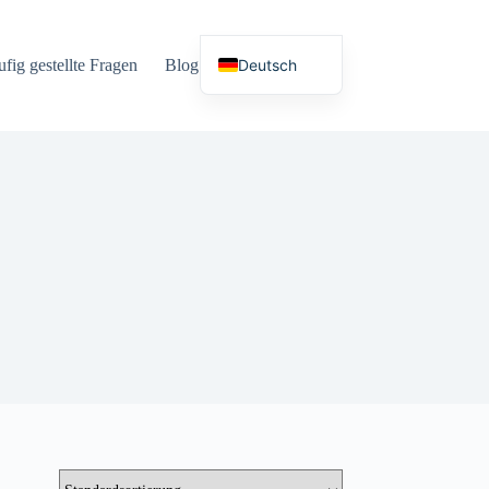
Deutsch
fig gestellte Fragen
Blog
Sprachen
English (UK)
Español
Français
Nederlands
Русский
Italiano
العربية
简体中文
日本語
Svenska
Polski