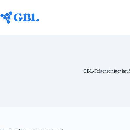
Zum
Inhalt
springen
GBL-Felgenreiniger kau