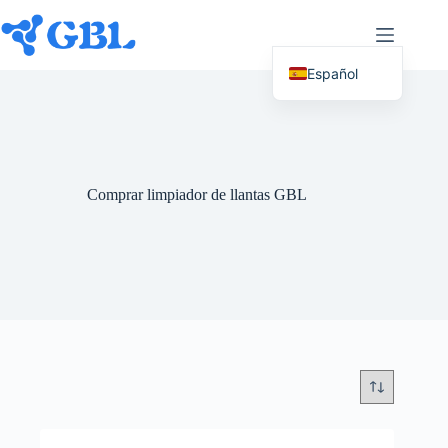
Ir
al
contenido
Español
English (UK)
Deutsch
Français
Comprar limpiador de llantas GBL
Nederlands
Русский
Italiano
العربية
简体中文
日本語
Svenska
Polski