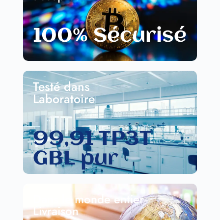
100% Sécurisé
Testé dans
Laboratoire
99,91 TP3T
GBL pur
Dans le monde entier
Livraison