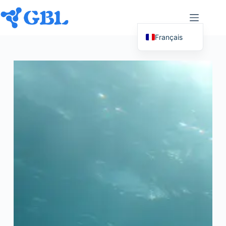
Français
English (UK)
Deutsch
Español
Nederlands
Русский
Italiano
العربية
简体中文
日本語
Svenska
Polski