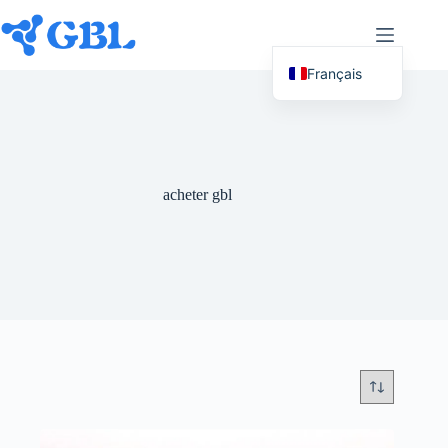
Passer
au
contenu
Français
English (UK)
Deutsch
Español
acheter gbl
Nederlands
Русский
Italiano
العربية
简体中文
日本語
Svenska
Polski