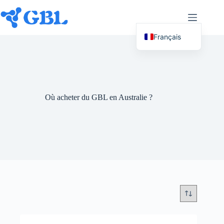
Passer
au
contenu
Français
English (UK)
Deutsch
Español
Où acheter du GBL en Australie ?
Nederlands
Русский
Italiano
العربية
简体中文
日本語
Svenska
Polski