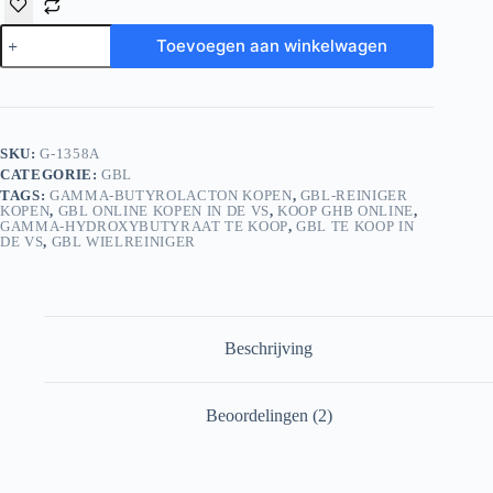
Pure
Toevoegen aan winkelwagen
Gamma-
Butyrolactone
20L
hoeveelheid
SKU:
G-1358A
CATEGORIE:
GBL
TAGS:
GAMMA-BUTYROLACTON KOPEN
,
GBL-REINIGER
KOPEN
,
GBL ONLINE KOPEN IN DE VS
,
KOOP GHB ONLINE
,
GAMMA-HYDROXYBUTYRAAT TE KOOP
,
GBL TE KOOP IN
DE VS
,
GBL WIELREINIGER
Beschrijving
Beoordelingen (2)