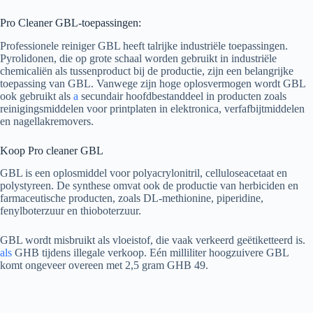
Pro Cleaner GBL-toepassingen:
Professionele reiniger GBL heeft talrijke industriële toepassingen.
Pyrolidonen, die op grote schaal worden gebruikt in industriële
chemicaliën als tussenproduct bij de productie, zijn een belangrijke
toepassing van GBL. Vanwege zijn hoge oplosvermogen wordt GBL
ook gebruikt als
a
secundair hoofdbestanddeel in producten zoals
reinigingsmiddelen voor printplaten in elektronica, verfafbijtmiddelen
en nagellakremovers.
Koop Pro cleaner GBL
GBL is een oplosmiddel voor polyacrylonitril, celluloseacetaat en
polystyreen. De synthese omvat ook de productie van herbiciden en
farmaceutische producten, zoals DL-methionine, piperidine,
fenylboterzuur en thioboterzuur.
GBL wordt misbruikt als vloeistof, die vaak verkeerd geëtiketteerd is.
als
GHB tijdens illegale verkoop. Eén milliliter hoogzuivere GBL
komt ongeveer overeen met 2,5 gram GHB 49.