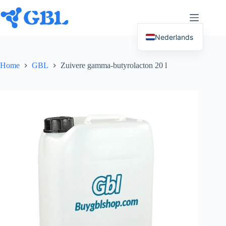
Ga
naar
inhoud
Nederlands
English (UK)
Home
GBL
Zuivere gamma-butyrolacton 20 l
Deutsch
Español
Français
Русский
Italiano
العربية
简体中文
日本語
Svenska
Polski