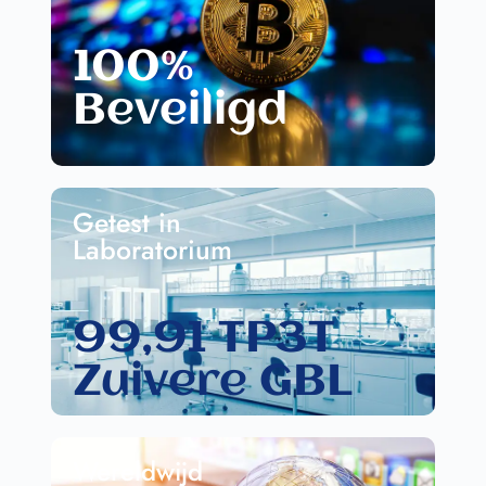
100%
Beveiligd
Getest in
Laboratorium
99,91 TP3T
Zuivere GBL
Wereldwijd