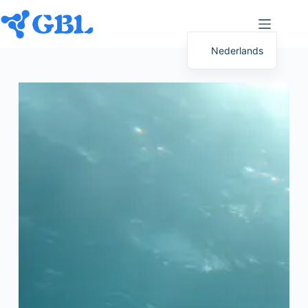
Nederlands
English (UK)
Deutsch
Español
Français
Русский
Italiano
العربية
简体中文
日本語
Svenska
Polski