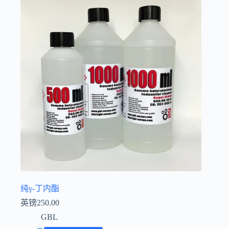
Íslenska
纯γ-丁内酯
英镑
250.00
GBL