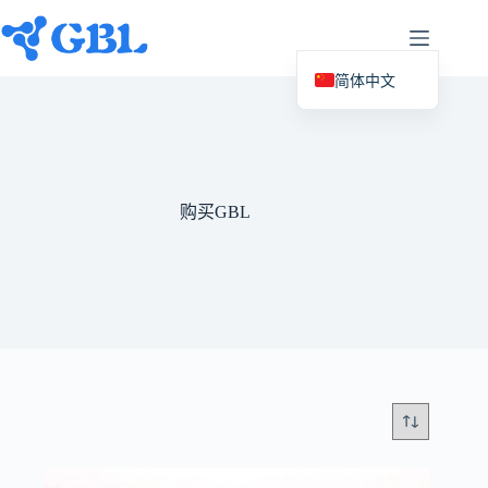
跳
至
内
容
简体中文
English (UK)
Deutsch
Español
购买GBL
Français
Nederlands
Русский
Italiano
العربية
日本語
Svenska
Polski