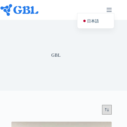
コ
ン
テ
ン
日本語
ツ
へ
English (UK)
ス
キ
Deutsch
ッ
プ
Español
GBL
Français
Nederlands
Русский
Italiano
العربية
简体中文
Svenska
Polski