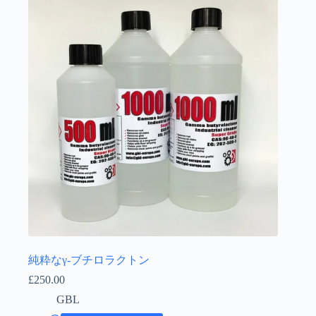
Íslenska
純粋なγ-ブチロラクトン
£
250.00
GBL