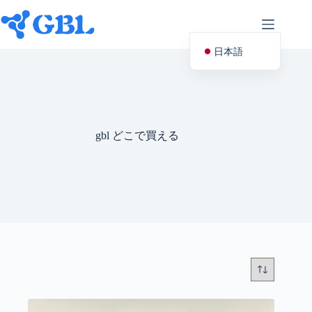
コ
ン
テ
ン
日本語
ツ
へ
English (UK)
ス
キ
Deutsch
ッ
プ
Español
gbl どこで買える
Français
Nederlands
Русский
Italiano
العربية
简体中文
Svenska
Polski