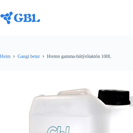
Farðu
beint
í
efnið
Heim
Gangi betur
Hreinn gamma-bútýrólaktón 100L