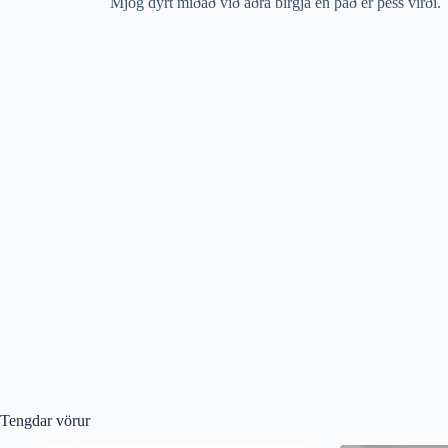
Mjög dýrt miðað við aðra birgja en það er þess virði.
Tengdar vörur