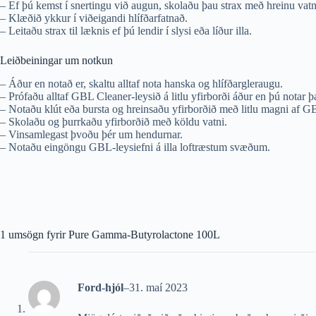
– Ef þú kemst í snertingu við augun, skolaðu þau strax með hreinu vatni 
– Klæðið ykkur í viðeigandi hlífðarfatnað.
– Leitaðu strax til læknis ef þú lendir í slysi eða líður illa.
Leiðbeiningar um notkun
– Áður en notað er, skaltu alltaf nota hanska og hlífðargleraugu.
– Prófaðu alltaf GBL Cleaner-leysið á litlu yfirborði áður en þú notar þ
– Notaðu klút eða bursta og hreinsaðu yfirborðið með litlu magni af G
– Skolaðu og þurrkaðu yfirborðið með köldu vatni.
– Vinsamlegast þvoðu þér um hendurnar.
– Notaðu eingöngu GBL-leysiefni á illa loftræstum svæðum.
1 umsögn fyrir
Pure Gamma-Butyrolactone 100L
Ford-hjól
–
31. maí 2023