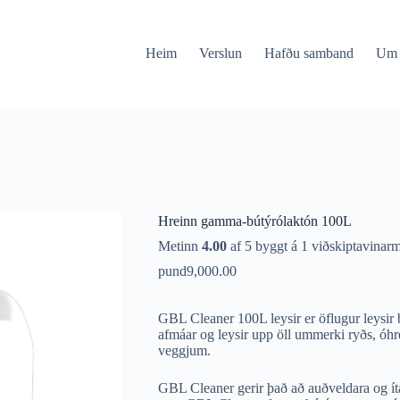
Heim
Verslun
Hafðu samband
Um
Hreinn gamma-bútýrólaktón 100L
Metinn
4.00
af 5 byggt á
1
viðskiptavinarm
pund
9,000.00
GBL Cleaner 100L leysir er öflugur leysir
afmáar og leysir upp öll ummerki ryðs, óhr
veggjum.
GBL Cleaner gerir það að auðveldara og íta