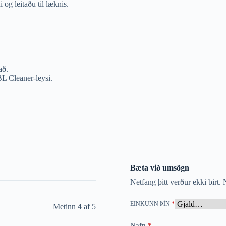
og leitaðu til læknis.
að.
BL Cleaner-leysi.
Bæta við umsögn
Netfang þitt verður ekki birt.
N
EINKUNN ÞÍN
*
Metinn
4
af 5
Nafn
*