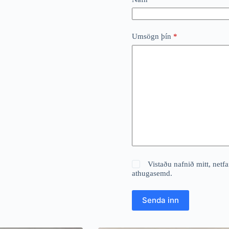
Umsögn þín
*
Vistaðu nafnið mitt, netf
athugasemd.
Senda inn