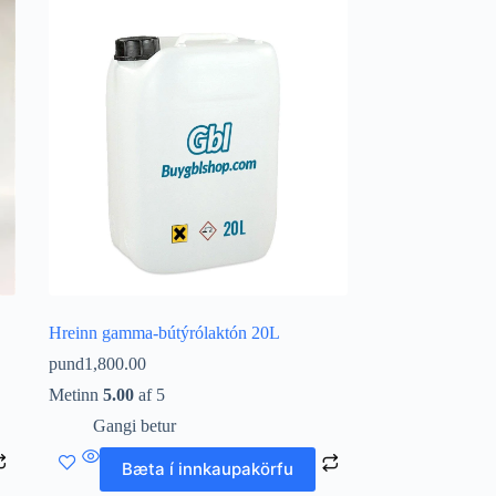
Hreinn gamma-bútýrólaktón 20L
pund
1,800.00
Metinn
5.00
af 5
Gangi betur
Bæta í innkaupakörfu