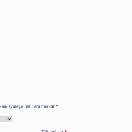
auðsynlegir reitir eru merktir
*
Tölvupóstur
*