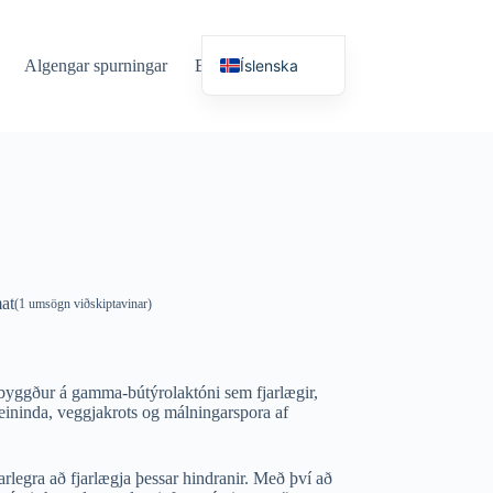
Íslenska
Algengar spurningar
Blogg
Mál
English (UK)
Deutsch
Español
Français
Nederlands
Русский
at
(
1
umsögn viðskiptavinar)
Italiano
العربية
简体中文
 byggður á gamma-bútýrolaktóni sem fjarlægir,
eininda, veggjakrots og málningarspora af
日本語
Svenska
rlegra að fjarlægja þessar hindranir. Með því að