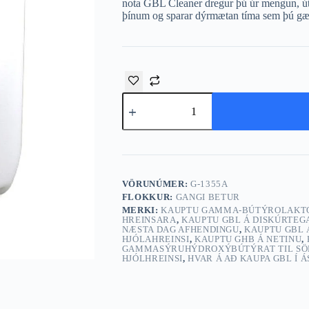
nota GBL Cleaner dregur þú úr mengun, ú
þínum og sparar dýrmætan tíma sem þú gæti
Pure
Gamma-
Butyrolactone
100L
magn
VÖRUNÚMER:
G-1355A
FLOKKUR:
GANGI BETUR
MERKI:
KAUPTU GAMMA-BÚTÝROLAKT
HREINSARA
,
KAUPTU GBL Á DISKÚRTEG
NÆSTA DAG AFHENDINGU
,
KAUPTU GBL 
HJÓLAHREINSI
,
KAUPTU GHB Á NETINU
,
GAMMASÝRUHÝDROXÝBÚTÝRAT TIL SÖ
HJÓLHREINSI
,
HVAR Á AÐ KAUPA GBL Í 