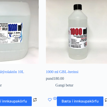
týrolaktón 10L
1000 ml GBL-hreinsi
pund
180.00
ur
Gangi betur
í innkaupakörfu
Bæta í innkaupakörfu