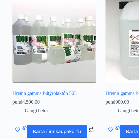
Hreinn gamma-bútýrólaktón 50L
Hreinn gamma-bú
pund
4,500.00
pund
900.00
Gangi betur
Gangi bet
Bæta í innkaupakörfu
Bæta 