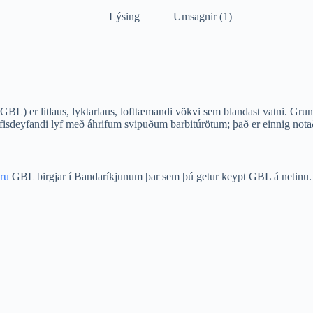
Lýsing
Umsagnir (1)
BL) er litlaus, lyktarlaus, lofttæmandi vökvi sem blandast vatni. Gr
sdeyfandi lyf með áhrifum svipuðum barbitúrötum; það er einnig notað 
ru
GBL birgjar í Bandaríkjunum þar sem þú getur keypt GBL á netinu.