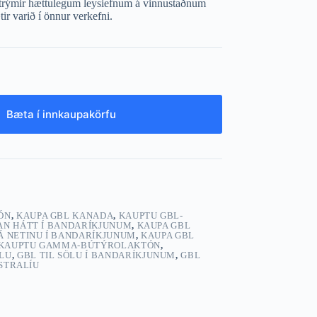
trýmir hættulegum leysiefnum á vinnustaðnum
Polski
r varið í önnur verkefni.
Bæta í innkaupakörfu
ÓN
,
KAUPA GBL KANADA
,
KAUPTU GBL-
AN HÁTT Í BANDARÍKJUNUM
,
KAUPA GBL
Á NETINU Í BANDARÍKJUNUM
,
KAUPA GBL
KAUPTU GAMMA-BÚTÝROLAKTÓN
,
LU
,
GBL TIL SÖLU Í BANDARÍKJUNUM
,
GBL
ÁSTRALÍU