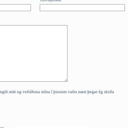
angið mitt og vefsíðuna mína í þessum vafra næst þegar ég skrifa