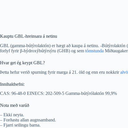
Kauptu GBL-hreinsara á netinu
GBL (gamma-bútýrolaktón) er hægt að kaupa á netinu. -Bútýrolaktón (G
forlyf fyrir β-hýdroxýbútýrsýru (GHB) og sem
tómstunda
Miðtaugakerfi
Hvar get ég keypt GBL?
Þetta hefur verið spurning fyrir marga á 21. öld og enn eru nokkrir
alvö
Innihaldsefni:
CAS: 96-48-0 EINECS: 202-509-5 Gamma-bútýrólaktón 99,9%
Nota með varúð
– Ekki neyta.
– Forðastu allan augnsamband.
– Fjarri seilingu barna.