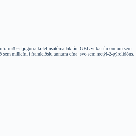
unnformið er fjögurra kolefnisatóma laktón. GBL virkar í mönnum sem
sem milliefni í framleiðslu annarra efna, svo sem metýl-2-pýrolídóns.