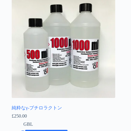
Íslenska
純粋なγ-ブチロラクトン
£
250.00
GBL