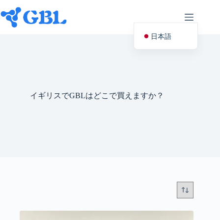
コ
ン
テ
ン
日本語
ツ
へ
English (UK)
ス
キ
Deutsch
ッ
プ
Español
イギリスでGBLはどこで買えますか？
Français
Nederlands
Русский
Italiano
العربية
简体中文
Svenska
Polski