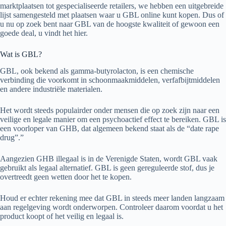
marktplaatsen tot gespecialiseerde retailers, we hebben een uitgebreide
Íslenska
lijst samengesteld met plaatsen waar u GBL online kunt kopen. Dus of
u nu op zoek bent naar GBL van de hoogste kwaliteit of gewoon een
goede deal, u vindt het hier.
Wat is GBL?
GBL, ook bekend als gamma-butyrolacton, is een chemische
verbinding die voorkomt in schoonmaakmiddelen, verfafbijtmiddelen
en andere industriële materialen.
Het wordt steeds populairder onder mensen die op zoek zijn naar een
veilige en legale manier om een psychoactief effect te bereiken. GBL is
een voorloper van GHB, dat algemeen bekend staat als de “date rape
drug”.”
Aangezien GHB illegaal is in de Verenigde Staten, wordt GBL vaak
gebruikt als legaal alternatief. GBL is geen gereguleerde stof, dus je
overtreedt geen wetten door het te kopen.
Houd er echter rekening mee dat GBL in steeds meer landen langzaam
aan regelgeving wordt onderworpen. Controleer daarom voordat u het
product koopt of het veilig en legaal is.