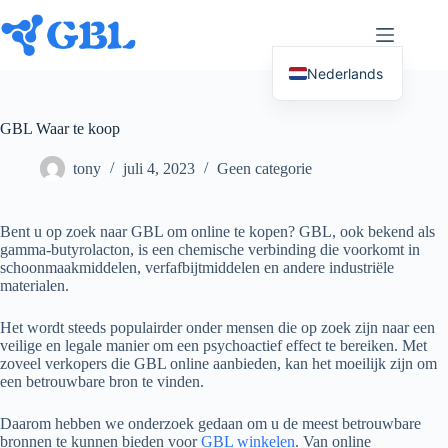
Ga
naar
inhoud
Nederlands
English (UK)
GBL Waar te koop
Deutsch
tony
juli 4, 2023
Geen categorie
Español
Français
Bent u op zoek naar GBL om online te kopen? GBL, ook bekend als
Русский
gamma-butyrolacton, is een chemische verbinding die voorkomt in
schoonmaakmiddelen, verfafbijtmiddelen en andere industriële
Italiano
materialen.
العربية
Het wordt steeds populairder onder mensen die op zoek zijn naar een
简体中文
veilige en legale manier om een psychoactief effect te bereiken. Met
zoveel verkopers die GBL online aanbieden, kan het moeilijk zijn om
日本語
een betrouwbare bron te vinden.
Svenska
Daarom hebben we onderzoek gedaan om u de meest betrouwbare
Polski
bronnen te kunnen bieden voor
GBL winkelen
. Van online